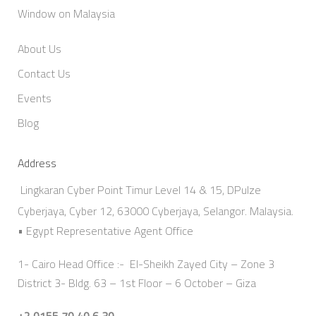
Window on Malaysia
About Us
Contact Us
Events
Blog
Address
Lingkaran Cyber Point Timur Level 14 & 15, DPulze
Cyberjaya, Cyber 12, 63000 Cyberjaya, Selangor. Malaysia.
• Egypt Representative Agent Office
1- Cairo Head Office :- El-Sheikh Zayed City – Zone 3
District 3- Bldg. 63 – 1st Floor – 6 October – Giza
+2 0155 70 40 6 30