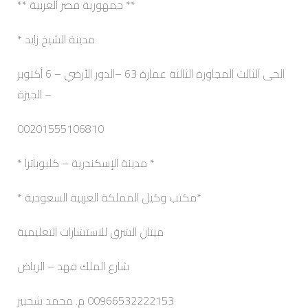
** جمهورية مصر العربية **
مدينة الشيخ زايد *
الحى الثالث المجاورة الثالثة عمارة 63 –الدور الأرضي – 6 أكتوبر
– الجيزة
00201555106810
* مدينة الإسكندرية – كليوباترا *
*مكتب وكيل المملكة العربية السعودية *
ميثان الشرق للاستشارات التعليمية
شارع الملك فهد – الرياض
00966532222153 م. محمد شحبير