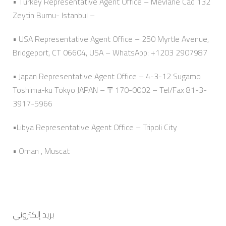
• Turkey Representative Agent Office – Mevlane Cad 132
Zeytin Burnu- Istanbul –
• USA Representative Agent Office – 250 Myrtle Avenue,
Bridgeport, CT 06604, USA – WhatsApp: +1203 2907987
• Japan Representative Agent Office – 4-3-12 Sugamo
Toshima-ku Tokyo JAPAN – 〒170-0002 – Tel/Fax 81-3-
3917-5966
•Libya Representative Agent Office – Tripoli City
• Oman , Muscat
بريد إلكتروني