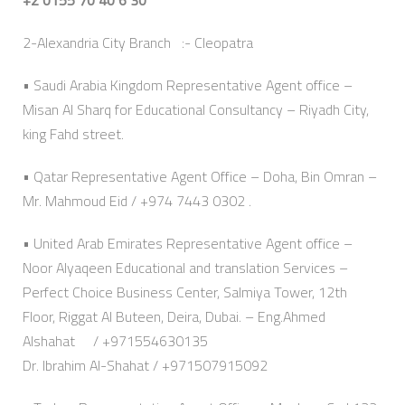
2-Alexandria City Branch :- Cleopatra
• Saudi Arabia Kingdom Representative Agent office –
Misan Al Sharq for Educational Consultancy – Riyadh City,
king Fahd street.
• Qatar Representative Agent Office – Doha, Bin Omran –
Mr. Mahmoud Eid / +974 7443 0302 .
• United Arab Emirates Representative Agent office –
Noor Alyaqeen Educational and translation Services –
Perfect Choice Business Center, Salmiya Tower, 12th
Floor, Riggat Al Buteen, Deira, Dubai. – Eng.Ahmed
Alshahat / +971554630135
Dr. Ibrahim Al-Shahat / +971507915092