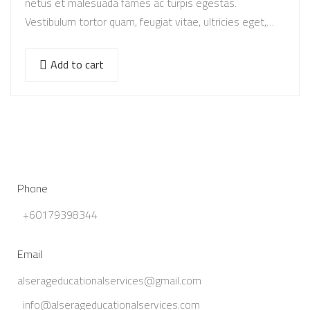
netus et malesuada fames ac turpis egestas.
Vestibulum tortor quam, feugiat vitae, ultricies eget,
tempor sit amet, ante. Donec eu libero sit amet…
Add to cart
Phone
+60179398344
Email
alserageducationalservices@gmail.com
info@alserageducationalservices.com