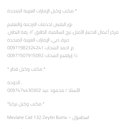
مكتب وكيل الإمارات العربية المتحدة *
نور اليقيين لخدمات الترجمة والتعليم
مركز أعمال الاختيار الأمثل، برج السالمية، الطابق ١٢، رقة البطين،
ديرة، دبي، الإمارات العربية المتحدة
م. احمد الشحات 00971582324241
د/ إبراهيم الشحات 00971507915092
* مكتب وكيل قطر *
الدوحة ،
0097474430302 الأستاذ / محمود عيد
*مكتب وكيل تركيا *
Mevlane Cad 132 Zeytin Burnu – اسطنبول