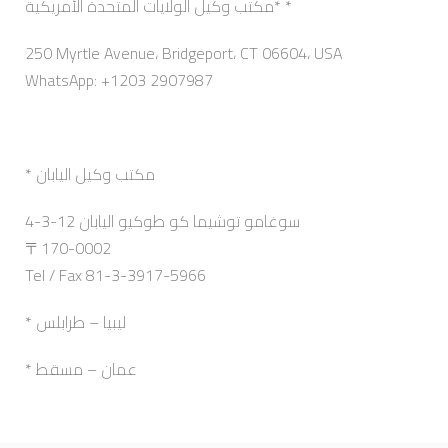
مكتب وكيل الولايات المتحدة الأمريكية* *
250 Myrtle Avenue، Bridgeport، CT 06604، USA
WhatsApp: +1203 2907987
* مكتب وكيل اليابان
4-3-12 سوغامو توشيما كو طوكيو اليابان
〒170-0002
Tel / Fax 81-3-3917-5966
* ليبيا – طرابلس
* عمان – مسقط