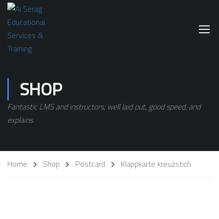
SHOP
Fantastic LMS and instructors, well laid out, good speed, and
explains.
Home
Shop
Postcard
Klappkarte kreuzstich