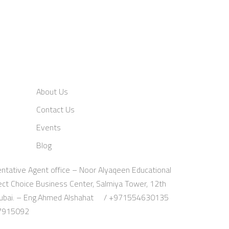
About Us
Contact Us
Events
Blog
ntative Agent office – Noor Alyaqeen Educational
fect Choice Business Center, Salmiya Tower, 12th
a, Dubai. – Eng.Ahmed Alshahat / +971554630135
07915092