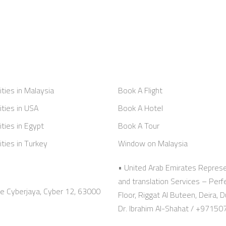
ities in Malaysia
Book A Flight
ities in USA
Book A Hotel
ities in Egypt
Book A Tour
ities in Turkey
Window on Malaysia
• United Arab Emirates Represe
and translation Services – Per
ze Cyberjaya, Cyber 12, 63000
Floor, Riggat Al Buteen, Deir
Dr. Ibrahim Al-Shahat / +9715