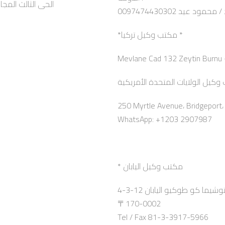
الحى الثالث المجاورة الثالثة عمارة 3
0097474430302 محمود عيد
*مكتب وكيل تركيا *
250 Myrtle Avenue، Bridgeport
WhatsApp: +1203 2907987
* مكتب وكيل اليابان
4-3-12 ما كو طوكيو اليابان
〒170-0002
Tel / Fax 81-3-3917-5966