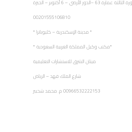
6 –الدور الأرضي – 6 أكتوبر – الجيزة
00201555106810
* مدينة الإسكندرية – كليوباترا *
*مكتب وكيل المملكة العربية السعودية *
ميثان الشرق للاستشارات التعليمية
شارع الملك فهد – الرياض
00966532222153 م. محمد شحبير