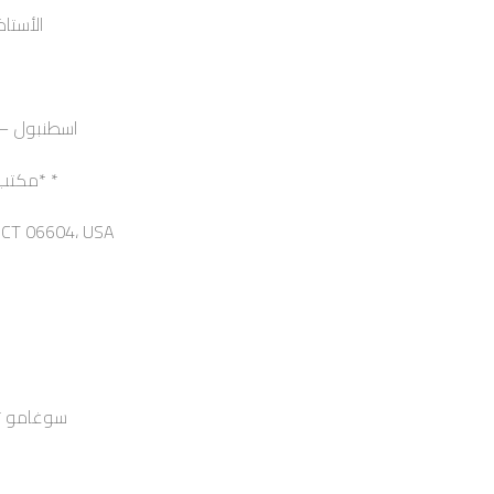
الأستاذ / 
Mevlane Cad 132 Zeytin Burnu – اسطنبول
مكتب وكيل الولايات المتحدة الأمريكية* *
، CT 06604، USA
سوغامو توشي