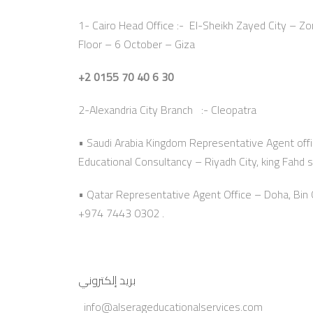
1- Cairo Head Office :- El-Sheikh Zayed City – Zon
Floor – 6 October – Giza
+2 0155 70 40 6 30
2-Alexandria City Branch :- Cleopatra
• Saudi Arabia Kingdom Representative Agent offi
Educational Consultancy – Riyadh City, king Fahd s
• Qatar Representative Agent Office – Doha, Bi
+974 7443 0302 .
بريد إلكتروني
info@alserageducationalservices.com