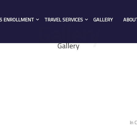
Gallery
ES ENROLLMENT
TRAVEL SERVICES
GALLERY
ABOU
Gallery
In 