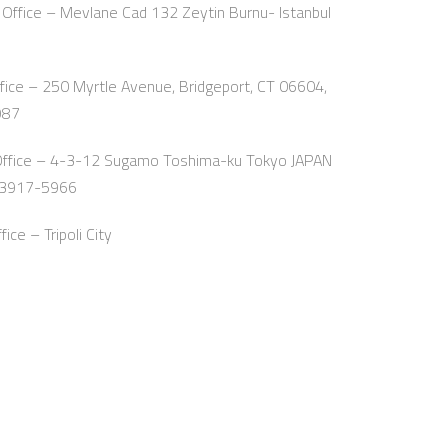
Office – Mevlane Cad 132 Zeytin Burnu- Istanbul
ice – 250 Myrtle Avenue, Bridgeport, CT 06604,
987
Office – 4-3-12 Sugamo Toshima-ku Tokyo JAPAN
-3917-5966
ce – Tripoli City