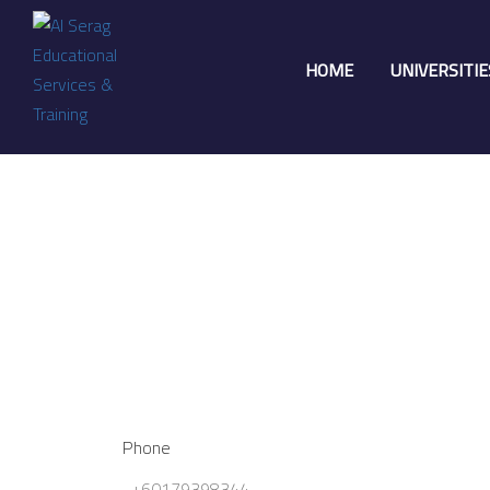
HOME
UNIVERSITI
Phone
+60179398344