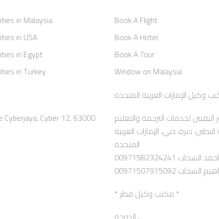
ities in Malaysia
Book A Flight
ities in USA
Book A Hotel
ities in Egypt
Book A Tour
ities in Turkey
Window on Malaysia
e Cyberjaya, Cyber 12, 63000
ر اليقيين لخدمات الترجمة والتعليم
الاختيار الأمثل، برج السالمية، الطابق ١٢، رقة البطين، ديرة، دبي، الإمارات العربية
المتحدة
مد الشحات 00971582324241
م الشحات 00971507915092
* مكتب وكيل قطر *
الدوحة ،