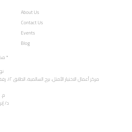
About Us
Contact Us
Events
Blog
مكتب وكيل الإمارات العربية المتحدة *
نو
مركز أعمال 
م. اح
د/ إبراهي