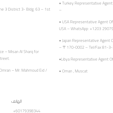
• Turkey Representative Agent 
e 3 District 3- Bldg. 63 – 1st
–
• USA Representative Agent Off
USA – WhatsApp: +1203 2907
• Japan Representative Agent 
– 〒170-0002 – Tel/Fax 81-3
ce – Misan Al Sharq for
treet.
•Libya Representative Agent Offi
n Omran – Mr. Mahmoud Eid /
• Oman , Muscat
الهاتف
+60179398344