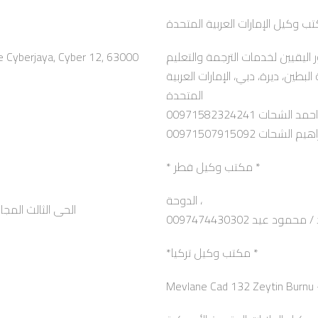
e Cyberjaya, Cyber 12, 63000
ر اليقيين لخدمات الترجمة والتعليم
الاختيار الأمثل، برج السالمية، الطابق ١٢، رقة البطين، ديرة، دبي، الإمارات العربية
المتحدة
مد الشحات 00971582324241
م الشحات 00971507915092
* مكتب وكيل قطر *
الدوحة ،
الحى الثالث المجاورة الثالثة عمارة 3
0097474430302 محمود عيد
*مكتب وكيل تركيا *