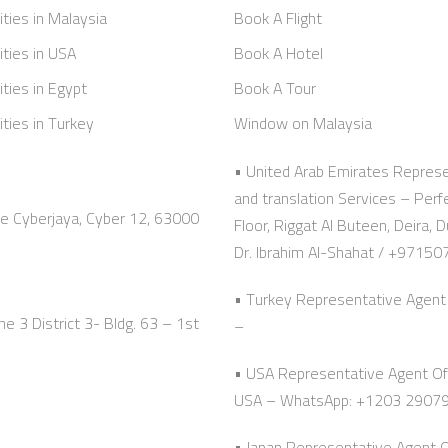
ities in Malaysia
Book A Flight
ities in USA
Book A Hotel
ities in Egypt
Book A Tour
ities in Turkey
Window on Malaysia
• United Arab Emirates Represe
and translation Services – Per
ze Cyberjaya, Cyber 12, 63000
Floor, Riggat Al Buteen, Deir
Dr. Ibrahim Al-Shahat / +9715
• Turkey Representative Agent 
e 3 District 3- Bldg. 63 – 1st
–
• USA Representative Agent Off
USA – WhatsApp: +1203 2907
• Japan Representative Agent 