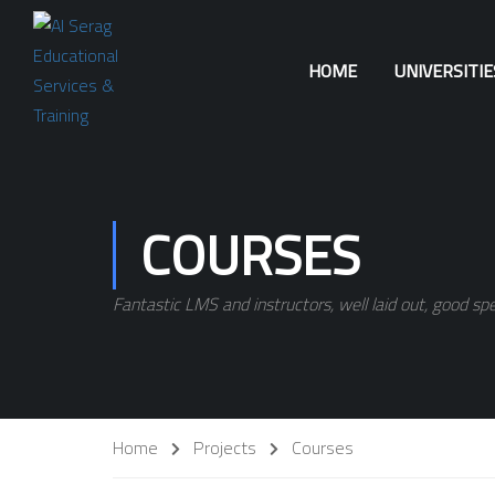
HOME
UNIVERSITI
COURSES
Fantastic LMS and instructors, well laid out, good spe
Home
Projects
Courses