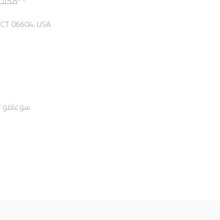
مكتب وكيل الولايات المتحدة الأمريكية* *
، CT 06604، USA
سوغامو توشي