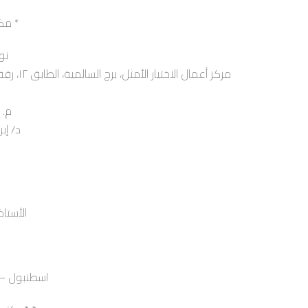
مكتب وكيل الإمارات العربية المتحدة *
نو
مركز أعمال 
م. اح
د/ إبراهي
الأستاذ / 
Mevlane Cad 132 Zeytin Burnu – اسطنبول