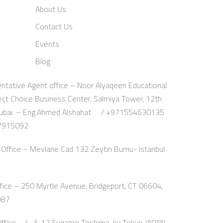
About Us
Contact Us
Events
Blog
ntative Agent office – Noor Alyaqeen Educational
fect Choice Business Center, Salmiya Tower, 12th
a, Dubai. – Eng.Ahmed Alshahat / +971554630135
07915092
Office – Mevlane Cad 132 Zeytin Burnu- Istanbul
ice – 250 Myrtle Avenue, Bridgeport, CT 06604,
987
Office – 4-3-12 Sugamo Toshima-ku Tokyo JAPAN