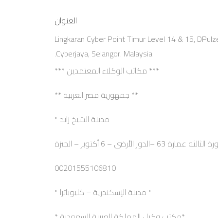
العنوان
Lingkaran Cyber Point Timur Level 14 & 15, DPulz
Cyberjaya, Selangor. Malaysia.
*** مكاتب الوكلاء المعتمدين ***
** جمهورية مصر العربية **
مدينة الشيخ زايد *
6 –الدور الأرضي – 6 أكتوبر – الجيزة
00201555106810
* مدينة الإسكندرية – كليوباترا *
*مكتب وكيل المملكة العربية السعودية *