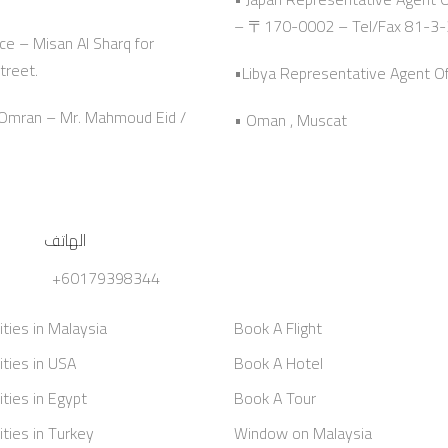
– 〒170-0002 – Tel/Fax 81-3
ce – Misan Al Sharq for
treet.
•Libya Representative Agent Offi
n Omran – Mr. Mahmoud Eid /
• Oman , Muscat
الهاتف
+60179398344
ities in Malaysia
Book A Flight
ities in USA
Book A Hotel
ities in Egypt
Book A Tour
ities in Turkey
Window on Malaysia