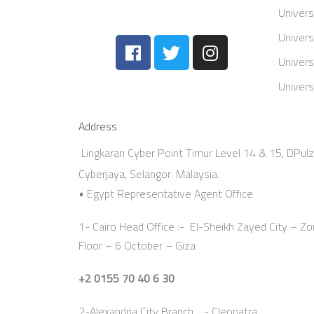
Univers
Univers
Univers
Univers
Address
Lingkaran Cyber Point Timur Level 14 & 15, DPul
Cyberjaya, Selangor. Malaysia.
• Egypt Representative Agent Office
1- Cairo Head Office :- El-Sheikh Zayed City – Zon
Floor – 6 October – Giza
+2 0155 70 40 6 30
2-Alexandria City Branch :- Cleopatra