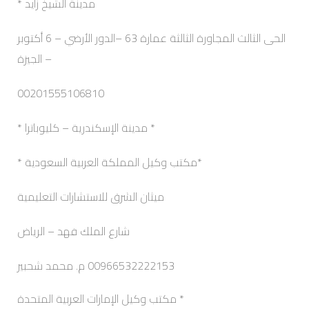
مدينة الشيخ زايد *
الحى الثالث المجاورة الثالثة عمارة 63 –الدور الأرضي – 6 أكتوبر
– الجيزة
00201555106810
* مدينة الإسكندرية – كليوباترا *
*مكتب وكيل المملكة العربية السعودية *
ميثان الشرق للاستشارات التعليمية
شارع الملك فهد – الرياض
00966532222153 م. محمد شحبير
مكتب وكيل الإمارات العربية المتحدة *