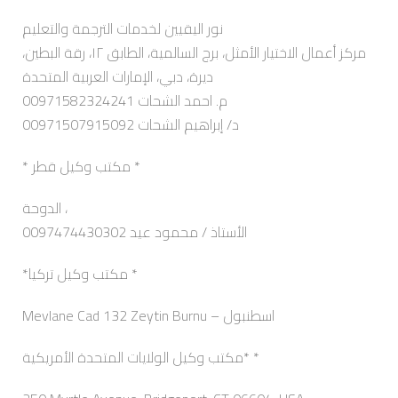
نور اليقيين لخدمات الترجمة والتعليم
مركز أعمال الاختيار الأمثل، برج السالمية، الطابق ١٢، رقة البطين،
ديرة، دبي، الإمارات العربية المتحدة
م. احمد الشحات 00971582324241
د/ إبراهيم الشحات 00971507915092
* مكتب وكيل قطر *
الدوحة ،
0097474430302 الأستاذ / محمود عيد
*مكتب وكيل تركيا *
Mevlane Cad 132 Zeytin Burnu – اسطنبول
مكتب وكيل الولايات المتحدة الأمريكية* *