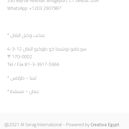
250 Myrtle Avenue، Bridgeport، CT 06604، USA
WhatsApp: +1203 2907987
* مكتب وكيل اليابان
4-3-12 سوغامو توشيما كو طوكيو اليابان
〒170-0002
Tel / Fax 81-3-3917-5966
* ليبيا – طرابلس
* عمان – مسقط
@2021 Al Serag International - Powered by
Creativa Egypt