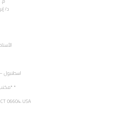
م. اح
د/ إبراهي
الأستاذ / 
Mevlane Cad 132 Zeytin Burnu – اسطنبول
مكتب وكيل الولايات المتحدة الأمريكية* *
، CT 06604، USA