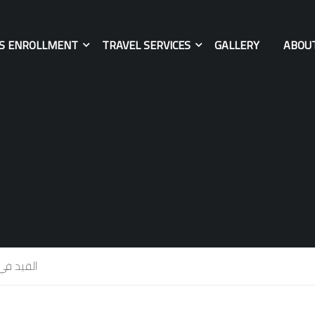
ES ENROLLMENT
TRAVEL SERVICES
GALLERY
ABOU
القيد في ا