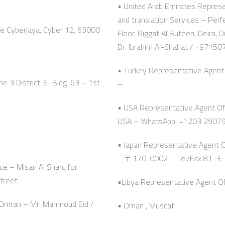
• United Arab Emirates Represe
and translation Services – Per
ze Cyberjaya, Cyber 12, 63000
Floor, Riggat Al Buteen, Deir
Dr. Ibrahim Al-Shahat / +9715
• Turkey Representative Agent 
e 3 District 3- Bldg. 63 – 1st
–
• USA Representative Agent Off
USA – WhatsApp: +1203 2907
• Japan Representative Agent 
– 〒170-0002 – Tel/Fax 81-3
ce – Misan Al Sharq for
treet.
•Libya Representative Agent Offi
n Omran – Mr. Mahmoud Eid /
• Oman , Muscat