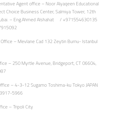
ntative Agent office – Noor Alyaqeen Educational
fect Choice Business Center, Salmiya Tower, 12th
a, Dubai. – Eng.Ahmed Alshahat / +971554630135
07915092
Office – Mevlane Cad 132 Zeytin Burnu- Istanbul
ice – 250 Myrtle Avenue, Bridgeport, CT 06604,
987
Office – 4-3-12 Sugamo Toshima-ku Tokyo JAPAN
-3917-5966
ce – Tripoli City