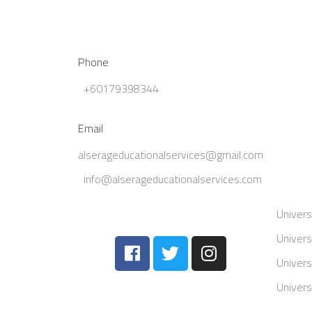
Phone
+60179398344
Email
alserageducationalservices@gmail.com
info@alserageducationalservices.com
Univers
Univers
Univers
Univers