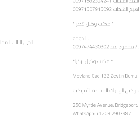
مد الشحات 00971582324241
م الشحات 00971507915092
* مكتب وكيل قطر *
الدوحة ،
الحى الثالث المجاورة الثالثة عمارة 3
0097474430302 محمود عيد
*مكتب وكيل تركيا *
250 Myrtle Avenue، Bridgeport
WhatsApp: +1203 2907987