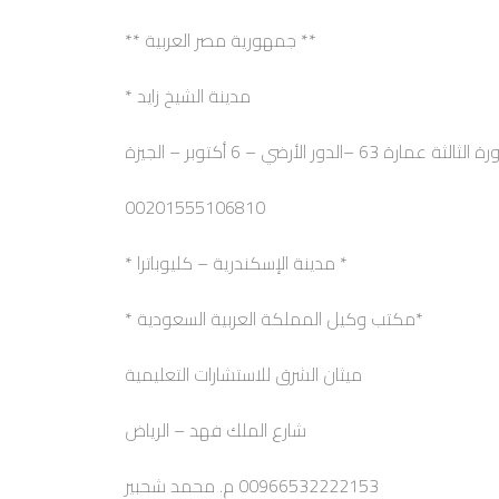
** جمهورية مصر العربية **
مدينة الشيخ زايد *
6 –الدور الأرضي – 6 أكتوبر – الجيزة
00201555106810
* مدينة الإسكندرية – كليوباترا *
*مكتب وكيل المملكة العربية السعودية *
ميثان الشرق للاستشارات التعليمية
شارع الملك فهد – الرياض
00966532222153 م. محمد شحبير