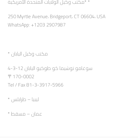
مكتب وكيل الولايات المتحدة الأمريكية* *
250 Myrtle Avenue، Bridgeport، CT 06604، USA
WhatsApp: +1203 2907987
* مكتب وكيل اليابان
4-3-12 سوغامو توشيما كو طوكيو اليابان
〒170-0002
Tel / Fax 81-3-3917-5966
* ليبيا – طرابلس
* عمان – مسقط