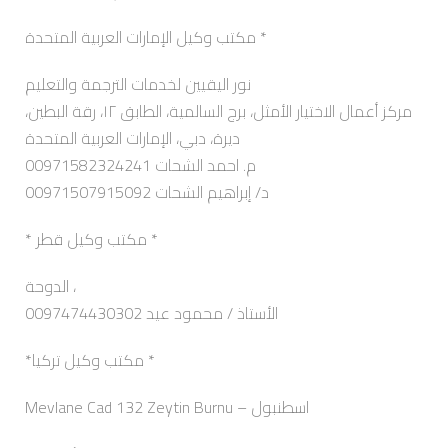
مكتب وكيل الإمارات العربية المتحدة *
نور اليقيين لخدمات الترجمة والتعليم
مركز أعمال الاختيار الأمثل، برج السالمية، الطابق ١٢، رقة البطين،
ديرة، دبي، الإمارات العربية المتحدة
م. احمد الشحات 00971582324241
د/ إبراهيم الشحات 00971507915092
* مكتب وكيل قطر *
الدوحة ،
0097474430302 الأستاذ / محمود عيد
*مكتب وكيل تركيا *
Mevlane Cad 132 Zeytin Burnu – اسطنبول