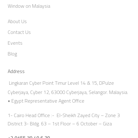
Window on Malaysia
About Us
Contact Us
Events
Blog
Address
Lingkaran Cyber Point Timur Level 14 & 15, DPulze
Cyberjaya, Cyber 12, 63000 Cyberjaya, Selangor. Malaysia.
• Egypt Representative Agent Office
1- Cairo Head Office :- El-Sheikh Zayed City – Zone 3
District 3- Bldg. 63 – 1st Floor – 6 October – Giza
+2 0155 70 40 6 30