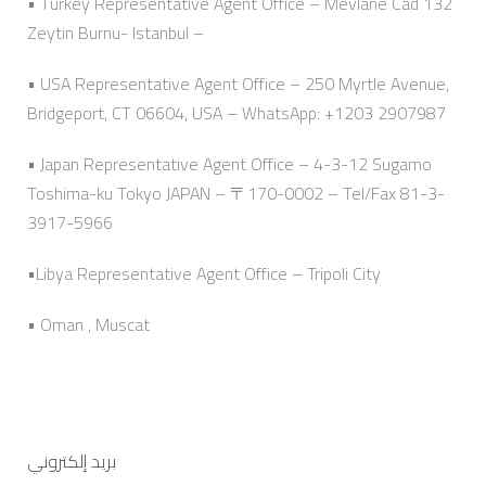
• Turkey Representative Agent Office – Mevlane Cad 132
Zeytin Burnu- Istanbul –
• USA Representative Agent Office – 250 Myrtle Avenue,
Bridgeport, CT 06604, USA – WhatsApp: +1203 2907987
• Japan Representative Agent Office – 4-3-12 Sugamo
Toshima-ku Tokyo JAPAN – 〒170-0002 – Tel/Fax 81-3-
3917-5966
•Libya Representative Agent Office – Tripoli City
• Oman , Muscat
بريد إلكتروني