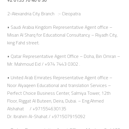
2-Alexandria City Branch :- Cleopatra
• Saudi Arabia Kingdom Representative Agent office –
Misan Al Sharq for Educational Consultancy – Riyadh City,
king Fahd street.
• Qatar Representative Agent Office – Doha, Bin Omran –
Mr. Mahmoud Eid / +974 7443 0302 .
• United Arab Emirates Representative Agent office –
Noor Alyaqeen Educational and translation Services –
Perfect Choice Business Center, Salmiya Tower, 12th
Floor, Riggat Al Buteen, Deira, Dubai. – Eng.Ahmed
Alshahat / +971554630135
Dr. Ibrahim Al-Shahat / +971507915092