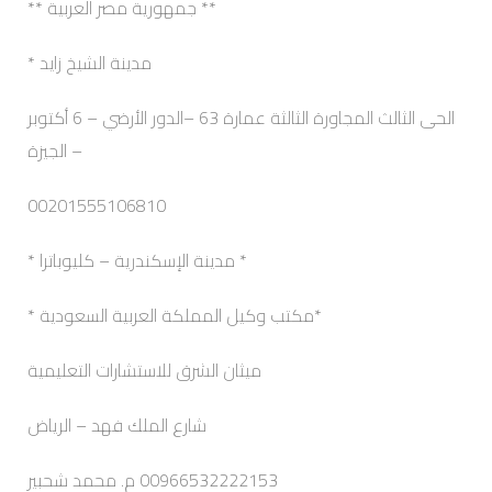
** جمهورية مصر العربية **
مدينة الشيخ زايد *
الحى الثالث المجاورة الثالثة عمارة 63 –الدور الأرضي – 6 أكتوبر
– الجيزة
00201555106810
* مدينة الإسكندرية – كليوباترا *
*مكتب وكيل المملكة العربية السعودية *
ميثان الشرق للاستشارات التعليمية
شارع الملك فهد – الرياض
00966532222153 م. محمد شحبير