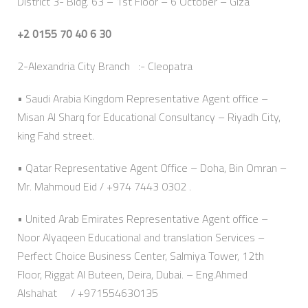
District 3- Bldg. 63 – 1st Floor – 6 October – Giza
+2 0155 70 40 6 30
2-Alexandria City Branch :- Cleopatra
• Saudi Arabia Kingdom Representative Agent office –
Misan Al Sharq for Educational Consultancy – Riyadh City,
king Fahd street.
• Qatar Representative Agent Office – Doha, Bin Omran –
Mr. Mahmoud Eid / +974 7443 0302 .
• United Arab Emirates Representative Agent office –
Noor Alyaqeen Educational and translation Services –
Perfect Choice Business Center, Salmiya Tower, 12th
Floor, Riggat Al Buteen, Deira, Dubai. – Eng.Ahmed
Alshahat / +971554630135