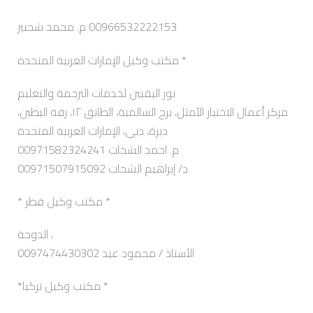
00966532222153 م. محمد شحبير
مكتب وكيل الإمارات العربية المتحدة *
نور اليقيين لخدمات الترجمة والتعليم
مركز أعمال الاختيار الأمثل، برج السالمية، الطابق ١٢، رقة البطين،
ديرة، دبي، الإمارات العربية المتحدة
م. احمد الشحات 00971582324241
د/ إبراهيم الشحات 00971507915092
* مكتب وكيل قطر *
الدوحة ،
0097474430302 الأستاذ / محمود عيد
*مكتب وكيل تركيا *