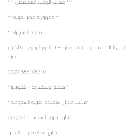
*** مكاتب الوكلاء المعتمدين ***
** جمهورية مصر العربية **
مدينة الشيخ زايد *
الحى الثالث المجاورة الثالثة عمارة 63 –الدور الأرضي – 6 أكتوبر
– الجيزة
00201555106810
* مدينة الإسكندرية – كليوباترا *
*مكتب وكيل المملكة العربية السعودية *
ميثان الشرق للاستشارات التعليمية
شارع الملك فهد – الرياض