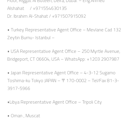
Floor, Riggat Al Buteen, Deira, Dubai. – Eng.Ahmed
Alshahat / +971554630135
Dr. Ibrahim Al-Shahat / +971507915092
• Turkey Representative Agent Office – Mevlane Cad 132
Zeytin Burnu- Istanbul –
• USA Representative Agent Office – 250 Myrtle Avenue,
Bridgeport, CT 06604, USA – WhatsApp: +1203 2907987
• Japan Representative Agent Office – 4-3-12 Sugamo
Toshima-ku Tokyo JAPAN – 〒170-0002 – Tel/Fax 81-3-
3917-5966
•Libya Representative Agent Office – Tripoli City
• Oman , Muscat