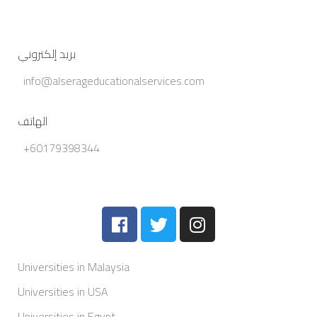
بريد إلكتروني
info@alserageducationalservices.com
الهاتف
+60179398344
Universities in Malaysia
Universities in USA
Universities in Egypt