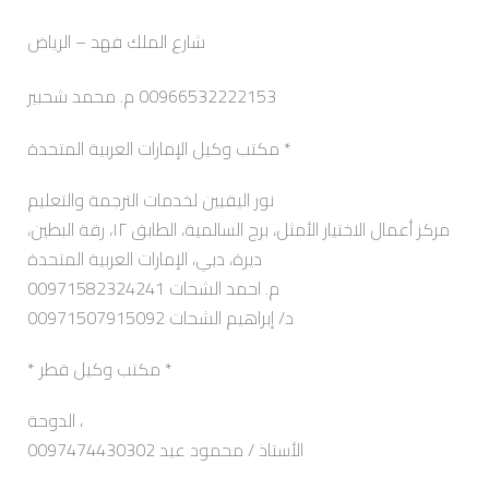
شارع الملك فهد – الرياض
00966532222153 م. محمد شحبير
مكتب وكيل الإمارات العربية المتحدة *
نور اليقيين لخدمات الترجمة والتعليم
مركز أعمال الاختيار الأمثل، برج السالمية، الطابق ١٢، رقة البطين،
ديرة، دبي، الإمارات العربية المتحدة
م. احمد الشحات 00971582324241
د/ إبراهيم الشحات 00971507915092
* مكتب وكيل قطر *
الدوحة ،
0097474430302 الأستاذ / محمود عيد