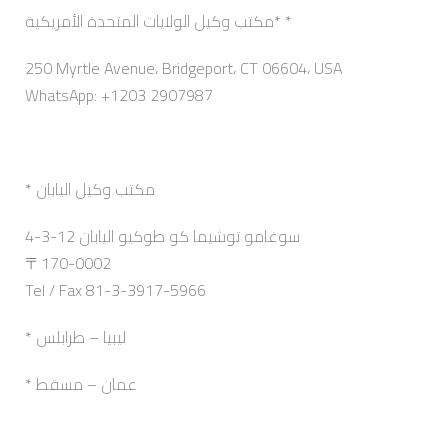
مكتب وكيل الولايات المتحدة الأمريكية* *
250 Myrtle Avenue، Bridgeport، CT 06604، USA
WhatsApp: +1203 2907987
* مكتب وكيل اليابان
4-3-12 سوغامو توشيما كو طوكيو اليابان
〒170-0002
Tel / Fax 81-3-3917-5966
* ليبيا – طرابلس
* عمان – مسقط