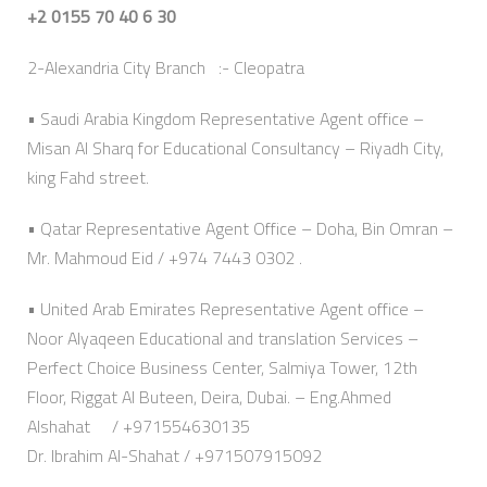
+2 0155 70 40 6 30
2-Alexandria City Branch :- Cleopatra
• Saudi Arabia Kingdom Representative Agent office –
Misan Al Sharq for Educational Consultancy – Riyadh City,
king Fahd street.
• Qatar Representative Agent Office – Doha, Bin Omran –
Mr. Mahmoud Eid / +974 7443 0302 .
• United Arab Emirates Representative Agent office –
Noor Alyaqeen Educational and translation Services –
Perfect Choice Business Center, Salmiya Tower, 12th
Floor, Riggat Al Buteen, Deira, Dubai. – Eng.Ahmed
Alshahat / +971554630135
Dr. Ibrahim Al-Shahat / +971507915092