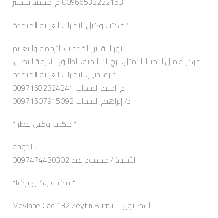
00966532222153 م. محمد شحبير
مكتب وكيل الإمارات العربية المتحدة *
نور اليقيين لخدمات الترجمة والتعليم
مركز أعمال الاختيار الأمثل، برج السالمية، الطابق ١٢، رقة البطين،
ديرة، دبي، الإمارات العربية المتحدة
م. احمد الشحات 00971582324241
د/ إبراهيم الشحات 00971507915092
* مكتب وكيل قطر *
الدوحة ،
0097474430302 الأستاذ / محمود عيد
*مكتب وكيل تركيا *
Mevlane Cad 132 Zeytin Burnu – اسطنبول