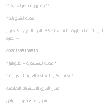
** جمهورية مصر العربية **
مدينة الشيخ زايد *
الحى الثالث المجاورة الثالثة عمارة 63 –الدور الأرضي – 6 أكتوبر
– الجيزة
00201555106810
* مدينة الإسكندرية – كليوباترا *
*مكتب وكيل المملكة العربية السعودية *
ميثان الشرق للاستشارات التعليمية
شارع الملك فهد – الرياض